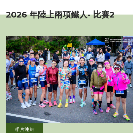
賽事資訊
2026 年陸上兩項鐵人- 比賽2
訓練班及活動
三項鐵人代表隊
教練
工作人員
贊助商 / 宣傳
相片及影片
相片
相片連結