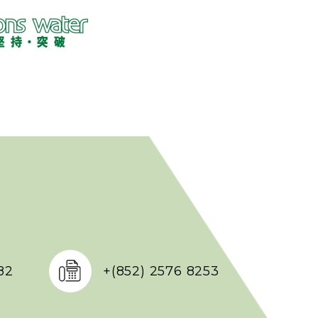
82
+(852) 2576 8253