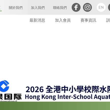
EN
頁
關於我們
加入我們
聯絡我們
最新消息
加入會員
賽事資訊
訓
三項鐵人簡介
執行委員會及小組委員會
個人會員
會章
定義及闡析
屬會註冊
亞洲三項鐵人
會員
世界三項鐵人
委員會
財務報告(康文署體育資助計劃)
委員會會議
免責聲明及私隱政策
財務
禁藥政策及指引
告示
防止性騷擾政策及指引
其他
保護兒童政策及指引