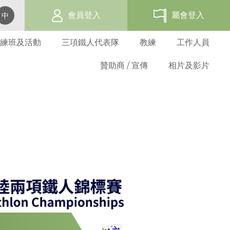
會員登入
屬會登入
中
練班及活動
三項鐵人代表隊
教練
工作人員
贊助商 / 宣傳
相片及影片
賽事活動報名表
網上報名
過往三項鐵人發展活動
代表隊資格及架構
教練培訓班
三項鐵人世界盃 - 香港
會員福利
屬會名單
總會活動
學校活動
選拔準則
三項鐵人教練
贊助商
海外賽事活動
三項鐵人服裝
義務及守則
成人基層訓練班
屬會活動
屬會訓練班
比賽選拔
教練進修課程
贊助方法
比賽成績
折扣優惠商
屬會申請
青少年基層訓練班
屬會活動
基準測試
教練註冊
廣告機會
比賽規例
表格下載
青苗訓練
優秀運動員獎
註冊教練名單
週年聯賽獎
分齡組別訓練
港隊隊員
教練道德守則
比賽條款
港隊潛質隊員
表格下載
發展隊隊員