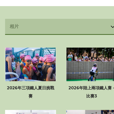
賽事資訊
訓練班及活動
三項鐵人代表隊
教練
工作人員
贊助商 / 宣傳
2026年三項鐵人夏日挑戰
2026年陸上兩項鐵人賽 
賽
比賽3
相片及影片
相片