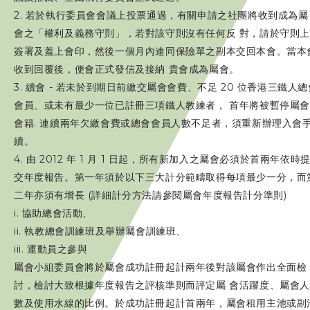
2. 若於執行委員會會議上投票通過，有關申請之社團將收到成為屬
會之「權利及義務守則」，若對該守則沒有任何反 對，請於守則
簽署及蓋上會印，然後一個月內連同保險單之副本交回本會。當本
收到回覆後，便會正式發信及接納 貴會成為屬會。
3. 續會 - 若未於到期日前繳交屬會會費、不足 20 位香港三鐵人總
會員、或未有最少一位已註冊三項鐵人教練者， 首年將被暫停屬
會籍. 連續兩年欠繳會費或總會會員人數不足者，須重新辦理入會
續。
4. 由 2012 年 1 月 1 日起，所有新加入之屬會必須於首兩年依時
交年度報告。第一年須於以下三大計分範疇取得每項最少一分，而
二年亦須有增長 (詳細計分方法請參閱屬會年度報告計分準則)
i. 協助總會活動、
ii. 執教總會訓練班及舉辦屬會訓練班、
iii. 運動員之參與
屬會小組委員會將於屬會成功註冊起計兩年後對該屬會作出全面檢
討，檢討大致根據年度報告之評核準則而評定屬 會活躍度、屬會
數及使用水線的比例。於成功註冊起計首兩年，屬會租用主池或副