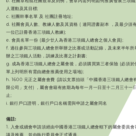
b. 社團章程或社團規章及則例，會章內需列明如何推廣發展三項鐵
人運動及其目標;
相片及影片
c. 社團幹事名單 及 社團註冊地址;
d. 社團會員人數、教練人數及其資格 ( 連同證書副本 ，及最少須
聯絡我們
一位已註冊香港三項鐵人教練);
e. 會員名單一份 (最少廿人為香港三項鐵人總會之個人會員);
f. 過往參與三項鐵人總會所舉辦之比賽或活動記錄，及未來半年所
辦之三項鐵人活動，訓練及比賽之計劃書;
g. 成為香港三項鐵人總會之屬會後，必須購買第三者保險 (必須於
單上列明所有需由總會推薦使用之場地);
h. 1600 元正之屬會會費 (請以支票抬頭「中國香港三項鐵人總會
限公司」支付) ，屬會會籍有效期為每年一月一日至十二月三十一
止;
i. 銀行戶口證明，銀行戶口名稱需與申請之屬會同名
備註:
1. 入會或續會申請須經由中國香港三項鐵人總會轄下的屬會委員會
議及推薦、並由執行委員會正式通過。