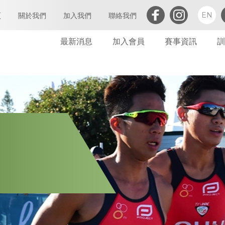
EN
頁
關於我們
加入我們
聯絡我們
最新消息
加入會員
賽事資訊
訓
三項鐵人簡介
執行委員會及小組委員會
個人會員
會章
定義及闡析
屬會註冊
亞洲三項鐵人
會員
世界三項鐵人
委員會
財務報告(康文署體育資助計劃)
委員會會議
免責聲明及私隱政策
財務
禁藥政策及指引
告示
防止性騷擾政策及指引
其他
保護兒童政策及指引