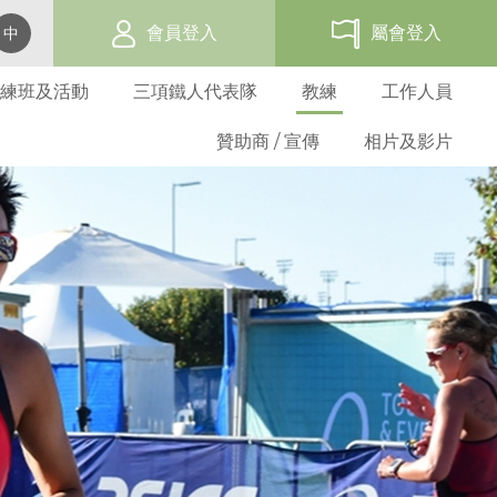
會員登入
屬會登入
中
練班及活動
三項鐵人代表隊
教練
工作人員
贊助商 / 宣傳
相片及影片
賽事活動報名表
網上報名
過往三項鐵人發展活動
代表隊資格及架構
教練培訓班
三項鐵人世界盃 - 香港
會員福利
屬會名單
總會活動
學校活動
選拔準則
三項鐵人教練
贊助商
海外賽事活動
三項鐵人服裝
義務及守則
成人基層訓練班
屬會活動
屬會訓練班
比賽選拔
教練進修課程
贊助方法
比賽成績
折扣優惠商
屬會申請
青少年基層訓練班
屬會活動
基準測試
教練註冊
廣告機會
比賽規例
表格下載
青苗訓練
優秀運動員獎
註冊教練名單
週年聯賽獎
分齡組別訓練
港隊隊員
教練道德守則
比賽條款
港隊潛質隊員
表格下載
發展隊隊員