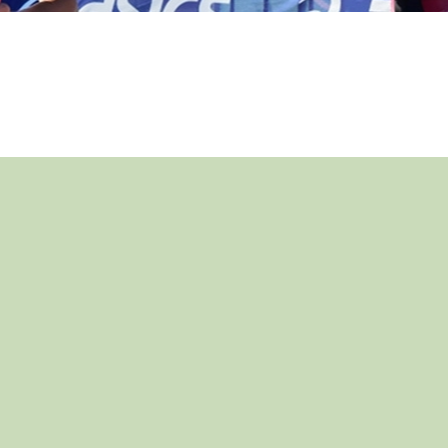
地區隊隊員
運動員獎勵計劃
Paris 2024 Olympic 
Selection Mechanis
Paris 2024 Olympic 
Appeal Mechanism