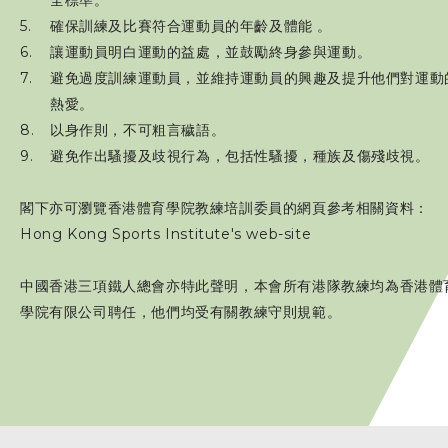
全標準。
註冊教練名單
確保訓練及比賽符合運動員的年齡及體能 。
教練道德守則
讓運動員明白運動的益處，並鼓勵終身參與運動。
避免過度訓練運動員，並維持運動員的興趣及提升他們對運動
表格下載
熱愛。
以身作則，不可粗言穢語。
避免作出騷擾及歧視行為，包括性騷擾，種族及傷殘歧視。
工作人員
閣下亦可瀏覽香港體育學院教練培訓委員的網頁參考相關資料：
贊助商 / 宣傳
Hong Kong Sports Institute's web-site
相片及影片
中國香港三項鐵人總會亦特此聲明，本會所有港隊教練均為香港體
學院有限公司聘任，他們均受有關教練守則規範。
聯絡我們