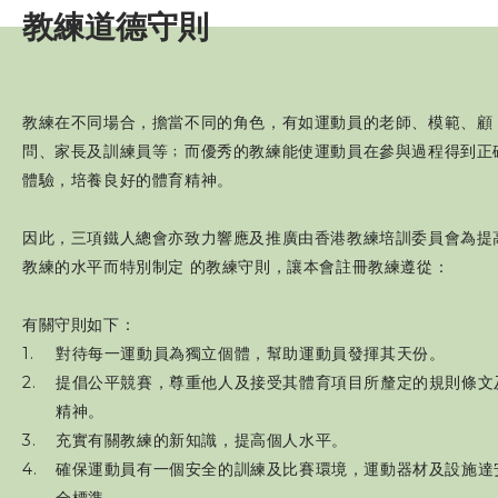
教練道德守則
賽事資訊
訓練班及活動
教練在不同場合，擔當不同的角色，有如運動員的老師、模範、顧
問、家長及訓練員等﹔而優秀的教練能使運動員在參與過程得到正
三項鐵人代表隊
體驗，培養良好的體育精神。
教練
因此，三項鐵人總會亦致力響應及推廣由香港教練培訓委員會為提
教練的水平而特別制定 的教練守則，讓本會註冊教練遵從：
教練培訓班
有關守則如下：
三項鐵人教練獎
對待每一運動員為獨立個體，幫助運動員發揮其天份。
提倡公平競賽，尊重他人及接受其體育項目所釐定的規則條文
教練進修課程
精神。
充實有關教練的新知識，提高個人水平。
教練註冊
確保運動員有一個安全的訓練及比賽環境，運動器材及設施達