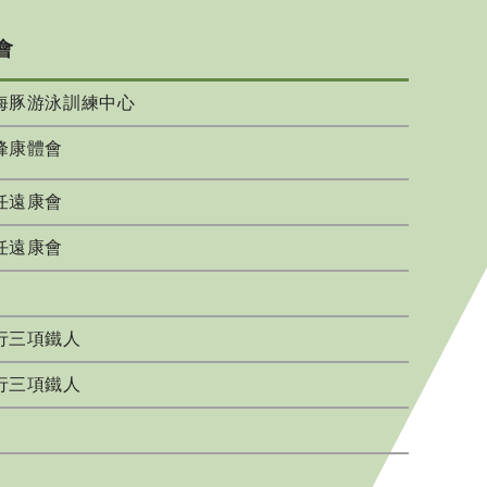
會
海豚游泳訓練中心
峰康體會
任遠康會
任遠康會
行三項鐵人
行三項鐵人