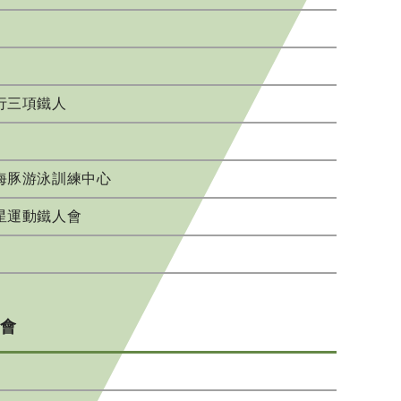
行三項鐵人
海豚游泳訓練中心
星運動鐵人會
會