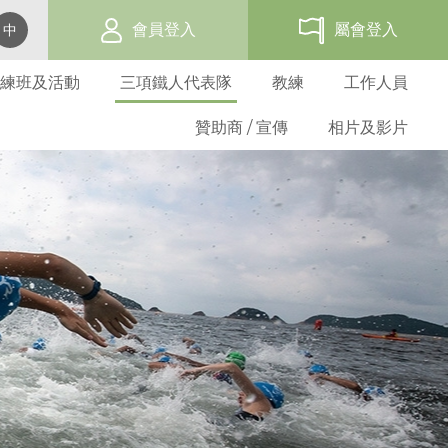
會員登入
屬會登入
中
練班及活動
三項鐵人代表隊
教練
工作人員
贊助商 / 宣傳
相片及影片
賽事活動報名表
網上報名
過往三項鐵人發展活動
代表隊資格及架構
教練培訓班
三項鐵人世界盃 - 香港
會員福利
屬會名單
總會活動
學校活動
選拔準則
三項鐵人教練
贊助商
海外賽事活動
三項鐵人服裝
義務及守則
成人基層訓練班
屬會活動
屬會訓練班
比賽選拔
教練進修課程
贊助方法
比賽成績
折扣優惠商
屬會申請
青少年基層訓練班
屬會活動
基準測試
教練註冊
廣告機會
比賽規例
表格下載
青苗訓練
優秀運動員獎
註冊教練名單
週年聯賽獎
分齡組別訓練
港隊隊員
教練道德守則
比賽條款
港隊潛質隊員
表格下載
發展隊隊員