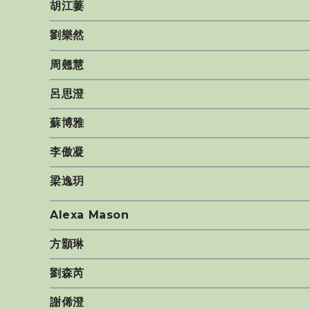
胡江萋
劉樂然
周翹慧
呂思澄
蘇博雅
李傲凝
梁逸玥
Alexa Mason
方顥琳
劉森芮
謝俙澄