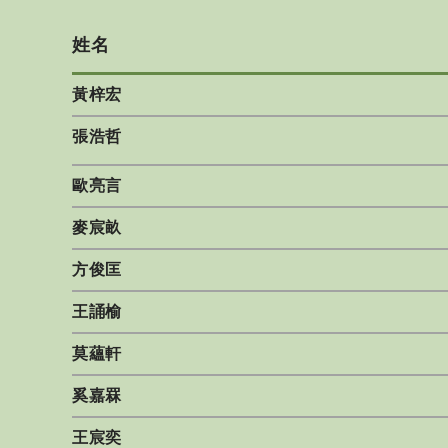
姓名
黃梓宏
張浩哲
歐亮言
麥宸畝
方俊匡
王誦榆
莫蘊軒
奚嘉罧
王宸奕