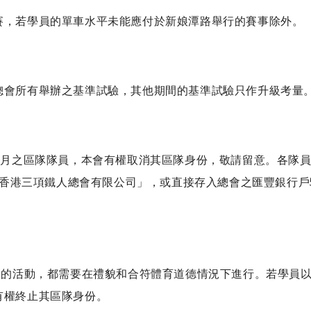
賽，若學員的單車水平未能應付於新娘潭路舉行的賽事除外。
總會所有舉辦之基準試驗，其他期間的基準試驗只作升級考量
月之區隊隊員，本會有權取消其區隊身份，敬請留意。各隊員需預繳
香港三項鐵人總會有限公司」，或直接存入總會之匯豐銀行戶502-
關的活動，都需要在禮貌和合符體育道德情況下進行。若學員
有權終止其區隊身份。