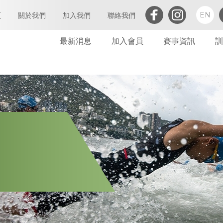
EN
頁
關於我們
加入我們
聯絡我們
最新消息
加入會員
賽事資訊
訓
三項鐵人簡介
執行委員會及小組委員會
個人會員
會章
定義及闡析
屬會註冊
亞洲三項鐵人
會員
世界三項鐵人
委員會
財務報告(康文署體育資助計劃)
委員會會議
免責聲明及私隱政策
財務
禁藥政策及指引
告示
防止性騷擾政策及指引
其他
保護兒童政策及指引