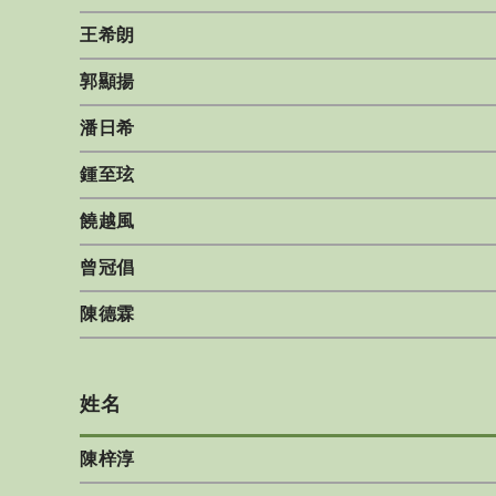
王希朗
郭顯揚
潘日希
鍾至玹
饒越風
曾冠倡
陳德霖
姓名
陳梓淳