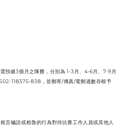
。
3個月之隊費，分別為 1-3月、4-6月、7-9月
118375-838，並郵寄/傳真/電郵過數存根予
以粗言穢語或粗魯的行為對待比賽工作人員或其他人