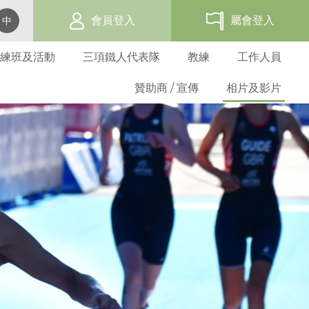
會員登入
屬會登入
中
練班及活動
三項鐵人代表隊
教練
工作人員
贊助商 / 宣傳
相片及影片
賽事活動報名表
網上報名
過往三項鐵人發展活動
代表隊資格及架構
教練培訓班
三項鐵人世界盃 - 香港
會員福利
屬會名單
總會活動
學校活動
選拔準則
三項鐵人教練
贊助商
海外賽事活動
三項鐵人服裝
義務及守則
成人基層訓練班
屬會活動
屬會訓練班
比賽選拔
教練進修課程
贊助方法
比賽成績
折扣優惠商
屬會申請
青少年基層訓練班
屬會活動
基準測試
教練註冊
廣告機會
比賽規例
表格下載
青苗訓練
優秀運動員獎
註冊教練名單
週年聯賽獎
分齡組別訓練
港隊隊員
教練道德守則
比賽條款
港隊潛質隊員
表格下載
發展隊隊員