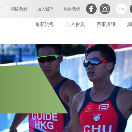
EN
頁
關於我們
加入我們
聯絡我們
最新消息
加入會員
賽事資訊
訓
三項鐵人簡介
執行委員會及小組委員會
個人會員
會章
定義及闡析
屬會註冊
亞洲三項鐵人
會員
世界三項鐵人
委員會
財務報告(康文署體育資助計劃)
委員會會議
免責聲明及私隱政策
財務
禁藥政策及指引
告示
防止性騷擾政策及指引
其他
保護兒童政策及指引