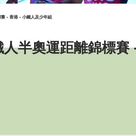
 - 香港 - 小鐵人及少年組
人半奧運距離錦標賽 -