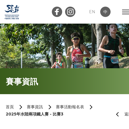
EN
中
會員登入
屬會登入
首頁
賽事資訊
關於我們
最新消息
首頁
賽事資訊
賽事活動報名表
2025年水陸兩項鐵人賽 - 比賽3
返
加入會員