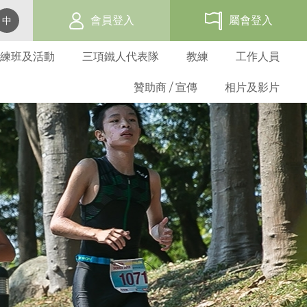
會員登入
屬會登入
中
練班及活動
三項鐵人代表隊
教練
工作人員
贊助商 / 宣傳
相片及影片
賽事活動報名表
網上報名
過往三項鐵人發展活動
代表隊資格及架構
教練培訓班
三項鐵人世界盃 - 香港
會員福利
屬會名單
總會活動
學校活動
選拔準則
三項鐵人教練
贊助商
海外賽事活動
三項鐵人服裝
義務及守則
成人基層訓練班
屬會活動
屬會訓練班
比賽選拔
教練進修課程
贊助方法
比賽成績
折扣優惠商
屬會申請
青少年基層訓練班
屬會活動
基準測試
教練註冊
廣告機會
比賽規例
表格下載
青苗訓練
優秀運動員獎
註冊教練名單
週年聯賽獎
分齡組別訓練
港隊隊員
教練道德守則
比賽條款
港隊潛質隊員
表格下載
發展隊隊員