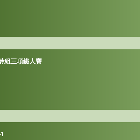
 分齡組三項鐵人賽
1