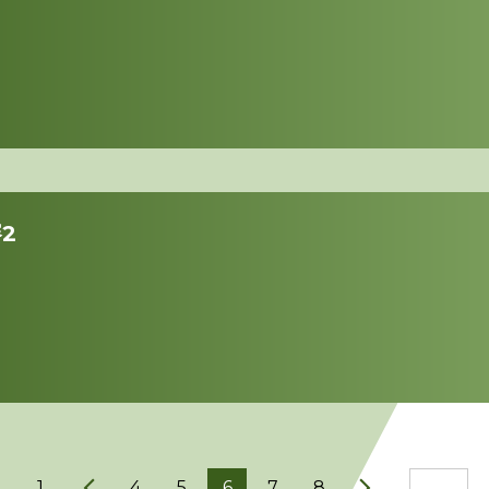
2
1..
4
5
6
7
8