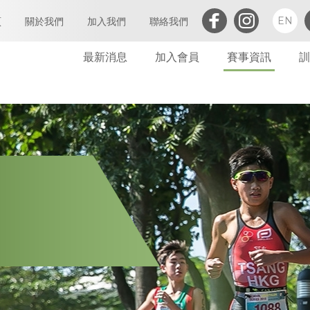
EN
頁
關於我們
加入我們
聯絡我們
最新消息
加入會員
賽事資訊
訓
三項鐵人簡介
執行委員會及小組委員會
個人會員
會章
定義及闡析
屬會註冊
亞洲三項鐵人
會員
世界三項鐵人
委員會
財務報告(康文署體育資助計劃)
委員會會議
免責聲明及私隱政策
財務
禁藥政策及指引
告示
防止性騷擾政策及指引
其他
保護兒童政策及指引