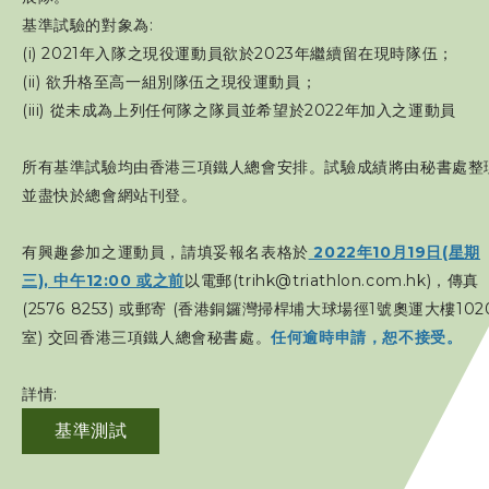
基準試驗的對象為:
(i) 2021年入隊之現役運動員欲於2023年繼續留在現時隊伍；
(ii) 欲升格至高一組別隊伍之現役運動員；
(iii) 從未成為上列任何隊之隊員並希望於2022年加入之運動員
所有基準試驗均由香港三項鐵人總會安排。試驗成績將由秘書處整
並盡快於總會網站刊登。
有興趣參加之運動員，請填妥報名表格於
2022年10月19日(星期
三), 中午12:00 或之前
以電郵(trihk@triathlon.com.hk)，傳真
(2576 8253) 或郵寄 (香港銅鑼灣掃桿埔大球場徑1號奧運大樓102
室) 交回香港三項鐵人總會秘書處。
任何逾時申請，恕不接受。
詳情:
基準測試