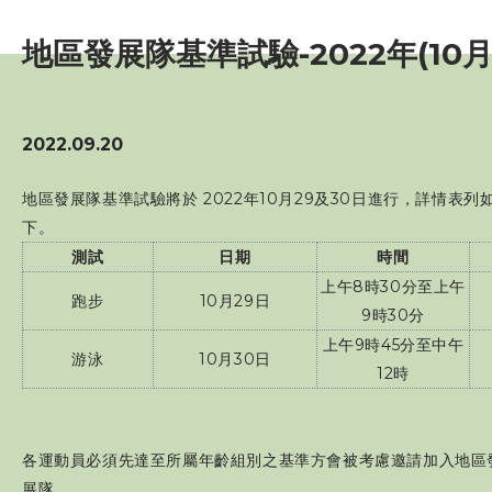
賽事資訊
地區發展隊基準試驗-2022年(10月
訓練班及活動
2022.09.20
三項鐵人代表隊
地區發展隊基準試驗將於 2022年10月29及30日進行，詳情表列
教練
下。
測試
日期
時間
工作人員
上午8時30分至上午
跑步
10月29日
9時30分
上午9時45分至中午
贊助商 / 宣傳
游泳
10月30日
12時
相片及影片
各運動員必須先達至所屬年齡組別之基準方會被考慮邀請加入地區
聯絡我們
展隊。