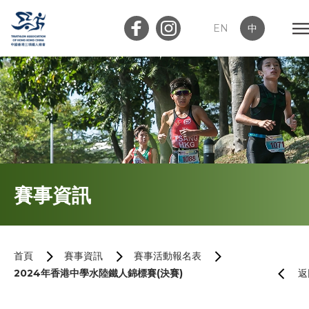
EN
中
會員登入
屬會登入
首頁
賽事資訊
關於我們
最新消息
首頁
賽事資訊
賽事活動報名表
2024年香港中學水陸鐵人錦標賽(決賽)
返
加入會員